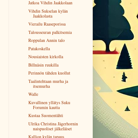
Jatkoa Vihdin Jaakkolaan
Vihdin Sukselan kylän
Jaakkolasta
Vierailu Raaseporissa
Talousseuran palkitsemia
Roppulan Annin talo
Patakoskella
Nousiaisten kirkolla
Billnäsin ruukilla
Perinnön tähden kuollut
Taalintehtaan murha ja
itsemurha
Walle
Kuvallinen yllätys Suku
Forumin kautta
Kustaa Suomentähti
Ulrika Christina Jägerhornin
naispuoliset jälkeläiset
Kallion kylän tapaus