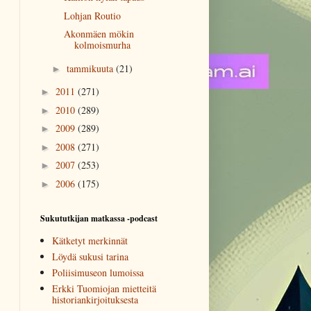
Lohjan Routio
Akonmäen mökin
kolmoismurha
tammikuuta
(21)
►
2011
(271)
►
2010
(289)
►
2009
(289)
►
2008
(271)
►
2007
(253)
►
2006
(175)
►
Sukututkijan matkassa -podcast
Kätketyt merkinnät
Löydä sukusi tarina
Poliisimuseon lumoissa
Erkki Tuomiojan mietteitä
historiankirjoituksesta