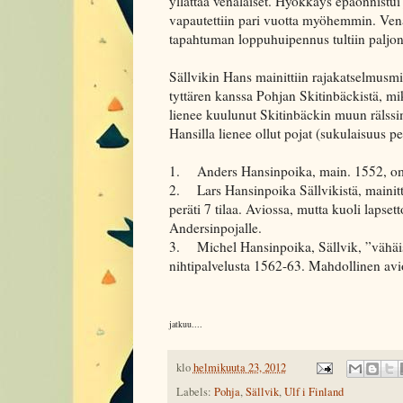
yllättää venäläiset. Hyökkäys epäonnistui 
vapautettiin pari vuotta myöhemmin. Venäl
tapahtuman loppuhuipennus tultiin palj
Sällvikin Hans mainittiin rajakatselmusm
tyttären kanssa Pohjan Skitinbäckistä, m
lienee kuulunut Skitinbäckin muun räls
Hansilla lienee ollut pojat (sukulaisuus
1. Anders Hansinpoika, main. 1552, omist
2. Lars Hansinpoika Sällvikistä, mainitt
peräti 7 tilaa. Aviossa, mutta kuoli lapset
Andersinpojalle.
3. Michel Hansinpoika, Sällvik, ”vähäis
nihtipalvelusta 1562-63. Mahdollinen aviol
jatkuu....
klo
helmikuuta 23, 2012
Labels:
Pohja
,
Sällvik
,
Ulf i Finland