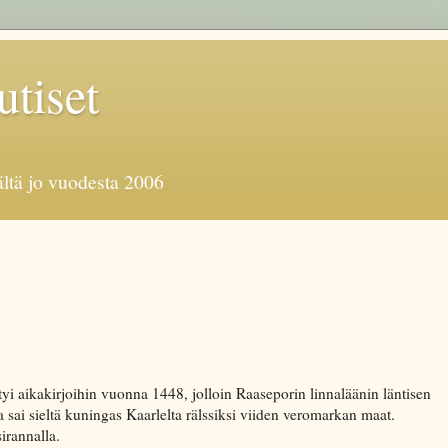
tiset
äältä jo vuodesta 2006
tyi aikakirjoihin vuonna 1448, jolloin Raaseporin linnaläänin läntisen
ai sieltä kuningas Kaarlelta rälssiksi viiden veromarkan maat.
irannalla.