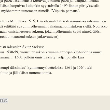
ja puolet asemiehistä kuolivat ja toinen puoli jäi vangiksi; heidät
äiset luopuivat kuitenkin syystalvella 1495 linnan piirityksestä;
on myöhemmin tuntemaan nimellä "Viipurin pamaus".
iehenä Muurlassa 1515. Hän oli mahdollisesti naimisissa rälssimiehen
ikä selittäisi suvun myöhemmän rälssimaanomistuksen siellä. Nuorikko
simaan omistaneeseen sukuun, joka myöhemmin käytti nimeä Giös.
 perustuu maanomistuksen jatkuvuuteen):
i rälssitilan Skitinbäckissä.
iin 1530-59, varusti ratsukon kruunun armeijan käyt-töön ja omisti
tomana n. 1560, jolloin omistus siirtyi veljenpojalle Lars
empi rälssimies” kymmennysluetteloissa 1561 ja 1564, teki
iitto ja jälkeläiset tuntemattomia.