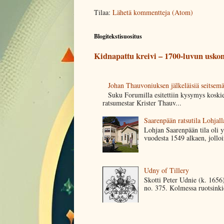
Tilaa:
Lähetä kommentteja (Atom)
Blogitekstisuositus
Kidnapattu kreivi – 1700-luvun uskom
Johan Thauvoniuksen jälkeläisiä seitsem
Suku Forumilla esitettiin kysymys koski
ratsumestar Krister Thauv...
Saarenpään ratsutila Lohjall
Lohjan Saarenpään tila oli y
vuodesta 1549 alkaen, jolloin
Udny of Tillery
Skotti Peter Udnie (k. 1656)
no. 375. Kolmessa ruotsinkie