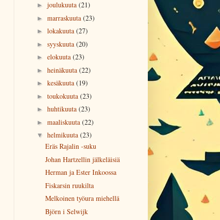
joulukuuta
(21)
►
marraskuuta
(23)
►
lokakuuta
(27)
►
syyskuuta
(20)
►
elokuuta
(23)
►
heinäkuuta
(22)
►
kesäkuuta
(19)
►
toukokuuta
(23)
►
huhtikuuta
(23)
►
maaliskuuta
(22)
►
helmikuuta
(23)
▼
Eräs Rajalin -suku
Johan Hartzellin jälkeläisiä
Herman ja Ester Inkoossa
Fiskarsin ruukilta
Melkoinen työura miehellä
Björn i Selwijk