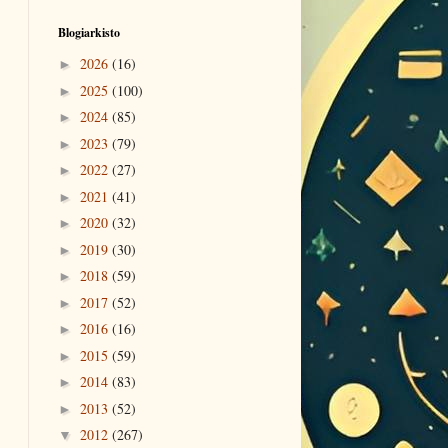
Blogiarkisto
2026
(16)
►
2025
(100)
►
2024
(85)
►
2023
(79)
►
2022
(27)
►
2021
(41)
►
2020
(32)
►
2019
(30)
►
2018
(59)
►
2017
(52)
►
2016
(16)
►
2015
(59)
►
2014
(83)
►
2013
(52)
►
2012
(267)
▼