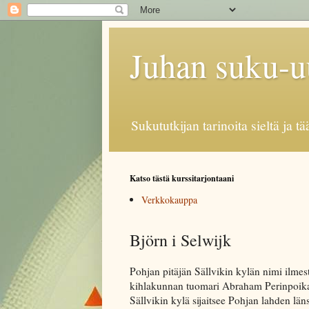
Juhan suku-uu
Sukututkijan tarinoita sieltä ja t
Katso tästä kurssitarjontaani
Verkkokauppa
Björn i Selwijk
Pohjan pitäjän Sällvikin kylän nimi ilmes
kihlakunnan tuomari Abraham Perinpoika s
Sällvikin kylä sijaitsee Pohjan lahden läns