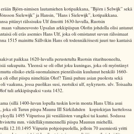
erään Björn-nimisen lautamiehen kotipaikkana, ”Björn i Selwijk” sekä
Jönsson Sielewijk” ja Hansin, ”Hans i Sielewijk”, kotipaikkana.
ansa pitänyt rälssisuku Ulf ilmoitti 1630-luvulla, Ruotsin
jo maan valtaneuvosto Upsalan arkkipiispan Olofin johdolla olisi antanut
antaisä oli eräs asemies Hans Ulf, joka oli omistanut suvun rälssimaat
nna 1515 mainittu Sällvikin Hans oli todennäköisesti juuri tuo kantaisä
 hakivat paikkaa 1620-luvulla perustetulta Ruotsin ritarihuoneelta,
isiä sukupuita. Yleensä se oli ollut joku kuningas, joka oli myöntänyt
utta olisiko etelä-suomalainen pienrälssiin kuulunut henkilö 1660-
sa oli ollut piispa nimeltään Olof? Tämä puhuu asian puolesta sekä
 oli vaakuna, jossa puolikas susi, ruotsiksi ulf, nykyruots. ulv. Toisaalta
Olof tuli arkkipiispaksi vasta 1432.
sama (sillä 1400-luvun lopulla tuskin kovin monta Hans Ulfia asui
 joka oli Turun piispa Maunu III Särkilahden kopiokirjan luettelossa
 syksyllä 1495 Viipurissa jäi venäläisten vangiksi tai kaatui. Sodassa
vahvistettu mm. viidelläkymmennellä piispa Maunun miehellä.
ellä 12.10.1495 Viipurin pohjoispuolella, jolloin 70 asemiestä yritti