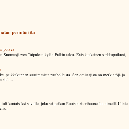
aton perintöriita
än polvea
en Suomusjärven Taipaleen kylän Falkin taloa. Eräs kaukainen serkkupoikani,
a
ksi paikkakunnan suurimmista rustholleista. Sen omistajista on merkintöjä jo
 sitä ...
 tuli kantaisäksi suvulle, joka sai paikan Ruotsin ritarihuoneella nimellä Udnie
lis...