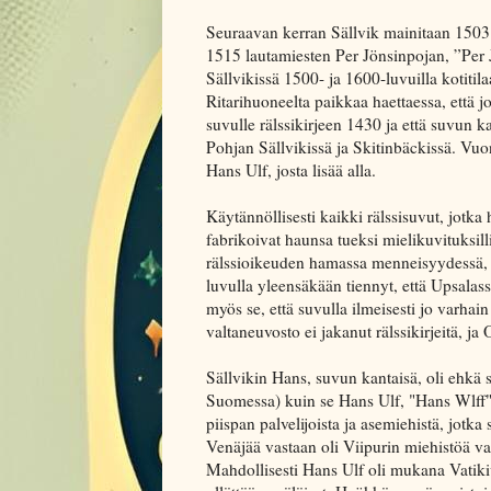
Seuraavan kerran Sällvik mainitaan 1503 
1515 lautamiesten Per Jönsinpojan, ”Per 
Sällvikissä 1500- ja 1600-luvuilla kotitila
Ritarihuoneelta paikkaa haettaessa, että 
suvulle rälssikirjeen 1430 ja että suvun k
Pohjan Sällvikissä ja Skitinbäckissä. Vuo
Hans Ulf, josta lisää alla.
Käytännöllisesti kaikki rälssisuvut, jotka
fabrikoivat haunsa tueksi mielikuvituksill
rälssioikeuden hamassa menneisyydessä, m
luvulla yleensäkään tiennyt, että Upsalas
myös se, että suvulla ilmeisesti jo varhain
valtaneuvosto ei jakanut rälssikirjeitä, ja 
Sällvikin Hans, suvun kantaisä, oli ehkä 
Suomessa) kuin se Hans Ulf, "Hans Wlff",
piispan palvelijoista ja asemiehistä, jotka
Venäjää vastaan oli Viipurin miehistöä 
Mahdollisesti Hans Ulf oli mukana Vatikiv